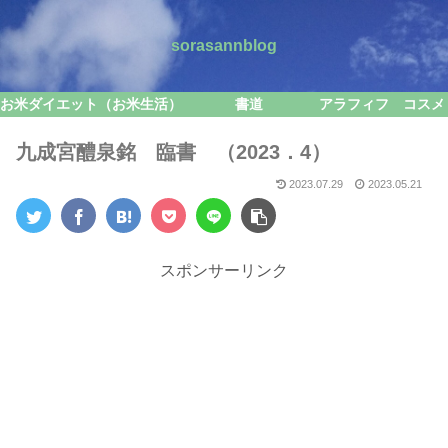
sorasannblog
お米ダイエット（お米生活）
書道
アラフィフ コスメ
九成宮醴泉銘 臨書 （2023．4）
2023.07.29
2023.05.21
スポンサーリンク