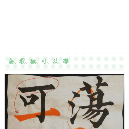
蕩、瑕、穢、可、以、導