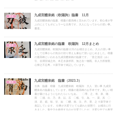
九成宮醴泉銘（欧陽詢）臨書 11月
書道
九成宮醴泉銘の臨書、楷書の最高峰と言われています。初心者が学
ぶのにとてもポピュラーな古典です。大人になってからの習い事。
書道。
九成宮醴泉銘の臨書 欧陽詢 12月まとめ
書道
九成宮醴泉銘、欧陽詢の臨書12月のお稽古まとめ。大人の習い事
として仕事からの気分の切り替えも兼ねて習いはじめました。楷書
の最高峰といわれる九成宮醴泉銘の臨書です。「昔之池沼（み）
引、谷澗宮城之内、本乏水源求而、無之在一物既、非人力所致聖、
心懐之不忘粤」※新字体で表記しています。
九成宮醴泉銘 臨書（2023.3）
書道
古典 臨書 楷書 九成宮醴泉銘 欧陽詢 大人 習い事 九成宮
醴泉名の臨書をしています。楷書の最高峰のお手本です。美しい楷
書が書けるようになれたらいいなあ。 〇導、之、有、泉、随、
而 〇涌、出、乃、承、以、石 〇檻、引、為、一、渠、其 〇
清、若、鏡、味、甘、如 〇醴、南、注、丹、霄、之 ※新字体で
表記しています。 仕事が大変でとても疲れた状態で、お稽古に行
きました。集中力を維持するのが大変でしたが、大変な中でも教室
に通えたと自己満足しています。教室の子どもたちや先生との何気