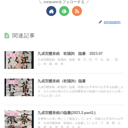
sorasannをフォローする
sorasann
関連記事
九成宮醴泉銘 欧陽詢 臨書 2023.07
書道
九成宮醴泉銘 欧陽詢 臨書「養、正、性、可、以、澂」「瑩、
心、神、鑑、映、群」
九成宮醴泉銘（欧陽詢）臨書
書道
九成宮醴泉銘（欧陽詢）臨書、楷書のお手本中のお手本を臨書しま
す。大人の初心者の方も九成宮醴泉名の臨書から始めるかたが多い
のではと思います。
九成宮醴泉銘の臨書(2023.2-part2-)
書道
仕事帰りの習い事として書道をしています。楷書のお手本中のお手
本「九成宮醴泉銘 欧陽詢」を臨書しています。下、察、厥、土、
微、覺、有、潤、因、而、以、杖