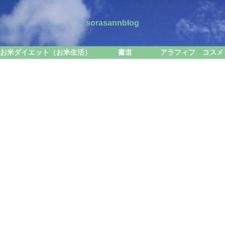
sorasannblog
お米ダイエット（お米生活）
書道
アラフィフ コスメ