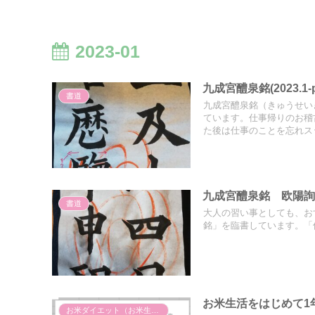
2023-01
九成宮醴泉銘(2023.1-p
書道
九成宮醴泉銘（きゅうせい
ています。仕事帰りのお稽
た後は仕事のことを忘れス
九成宮醴泉銘 欧陽詢 
書道
大人の習い事としても、お
銘」を臨書しています。「
お米生活をはじめて1
お米ダイエット（お米生活）