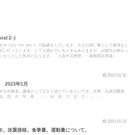
活）
rat２-)
きゅうれいせいめい）の臨書をしています。大人の習い事として書道をし
古に行っています。とても疲れているときもありますが、お稽古が終わっ
ッキリとした気分になります。「上及中宮歷覽」「臺觀閑歩西城」
2023.01.31
2023年1月
すすめ書道、趣味としてながく続けていきたいです。古典「九成宮醴泉
似、四、月、甲、申、・・、旬、有、六、日、己・・。」
2023.01.22
年。体重推移。食事量。運動量について。